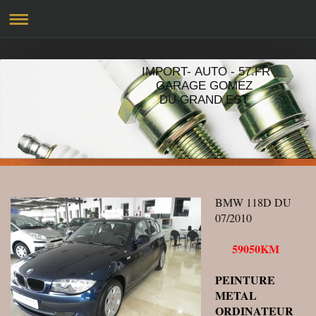
IMPORT- AUTO - 57.FR
GARAGE GOMEZ
DU GRAND EST
BMW 118D DU
07/2010
59050KM
PEINTURE
METAL
ORDINATEUR