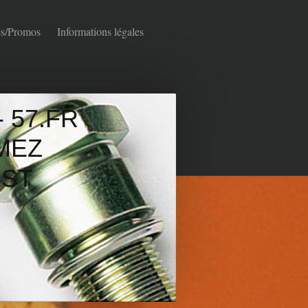
s/Promos
Informations légales
 57.FR
MEZ
ST