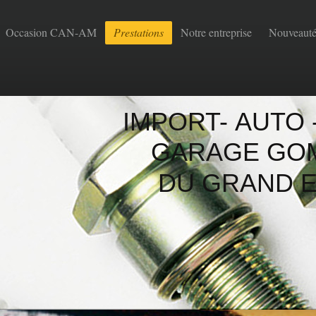
Occasion CAN-AM
Prestations
Notre entreprise
Nouveauté
IMPORT- AUTO -
GARAGE GO
DU GRAND E