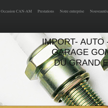
Occasion CAN-AM
Prestations
Notre entreprise
Nouveautés
IMPORT- AUTO -
GARAGE GO
DU GRAND E