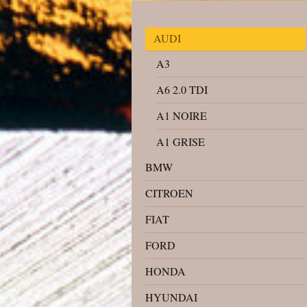
AUDI
A3
A6 2.0 TDI
A1 NOIRE
A1 GRISE
BMW
CITROEN
FIAT
FORD
HONDA
HYUNDAI